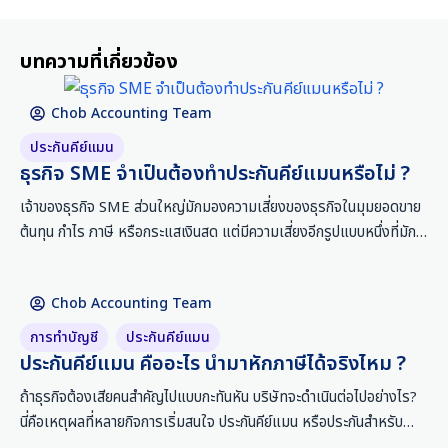
บทความที่เกี่ยวข้อง
Chob Accounting Team
ประกันคีย์แมน
ธุรกิจ SME จำเป็นต้องทำประกันคีย์แมนหรือไม่ ?
เจ้าของธุรกิจ SME ส่วนใหญ่มักมองความเสี่ยงของธุรกิจในมุมยอดขาย
ต้นทุน กำไร ภาษี หรือกระแสเงินสด แต่มีความเสี่ยงอีกรูปแบบหนึ่งที่มัก
ถูกมองข้าม คือ ความเสี่ยงจากคนสำคัญของธุรกิจ เช่น เจ้าของกิจการ
กรรมการ ผู้จัดการฝ่ายขาย หัวหน้าช่าง ผู้เชี่ยวชาญเฉพาะด้าน หรือคนที่
Chob Accounting Team
ลูกค้าไว้วางใจเป็นพิเศษ ในความเป็นจริง ธุรกิจจำนวนไม่น้อยไม่ได้สะดุด
เพราะขาดทุนทันที แต่สะดุดเพราะคนสำคัญหายไปโดยที่ไม่มีแผนรองรับ
การทำบัญชี
,
ประกันคีย์แมน
ประกันคีย์แมน คืออะไร นำมาหักภาษีได้จริงไหม ?
ถ้าธุรกิจต้องเสียคนสำคัญไปแบบกะทันหัน บริษัทจะดำเนินต่อไปอย่างไร?
นี่คือเหตุผลที่หลายกิจการเริ่มสนใจ ประกันคีย์แมน หรือประกันสำหรับ
บุคคลสำคัญของธุรกิจ เช่น เจ้าของกิจการ กรรมการ ผู้บริหาร หรือ