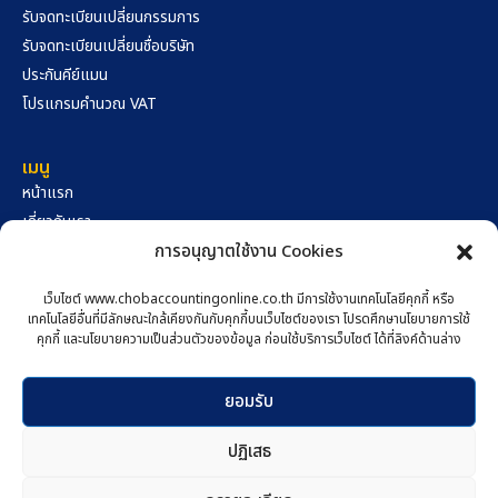
รับจดทะเบียนเปลี่ยนกรรมการ
รับจดทะเบียนเปลี่ยนชื่อบริษัท
ประกันคีย์แมน
โปรแกรมคำนวณ VAT
เมนู
หน้าแรก
เกี่ยวกับเรา
คลังความรู้
การอนุญาตใช้งาน Cookies
นโยบายความเป็นส่วนตัว
เว็บไซต์ www.chobaccountingonline.co.th มีการใช้งานเทคโนโลยีคุกกี้ หรือ
นโยบายการใช้คุกกี้
เทคโนโลยีอื่นที่มีลักษณะใกล้เคียงกันกับคุกกี้บนเว็บไซต์ของเรา โปรดศึกษานโยบายการใช้
สอบถามผ่าน Facebook
คุกกี้ และนโยบายความเป็นส่วนตัวของข้อมูล ก่อนใช้บริการเว็บไซต์ ได้ที่ลิงค์ด้านล่าง
ติดต่อเรา
สอบถามผ่าน Line
517/89 ถนนมิตรภาพ-หนองคาย ตำบลในเมือง อำเภอเมือง
ยอมรับ
นครราชสีมา จังหวัดนครราชสีมา 30000
โทรหาเราตอนนี้
ปฏิเสธ
094-159-4561
098-889-6262
chobcorp.acc@chobaccountingonline.co.th