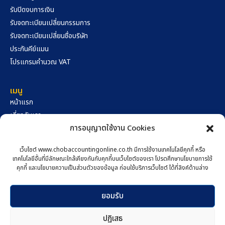
รับปิดงบการเงิน
รับจดทะเบียนเปลี่ยนกรรมการ
รับจดทะเบียนเปลี่ยนชื่อบริษัท
ประกันคีย์แมน
โปรแกรมคำนวณ VAT
เมนู
หน้าแรก
เกี่ยวกับเรา
การอนุญาตใช้งาน Cookies
คลังความรู้
นโยบายความเป็นส่วนตัว
เว็บไซต์ www.chobaccountingonline.co.th มีการใช้งานเทคโนโลยีคุกกี้ หรือ
นโยบายการใช้คุกกี้
เทคโนโลยีอื่นที่มีลักษณะใกล้เคียงกันกับคุกกี้บนเว็บไซต์ของเรา โปรดศึกษานโยบายการใช้
สอบถามผ่าน Facebook
คุกกี้ และนโยบายความเป็นส่วนตัวของข้อมูล ก่อนใช้บริการเว็บไซต์ ได้ที่ลิงค์ด้านล่าง
ติดต่อเรา
สอบถามผ่าน Line
517/89 ถนนมิตรภาพ-หนองคาย ตำบลในเมือง อำเภอเมือง
ยอมรับ
นครราชสีมา จังหวัดนครราชสีมา 30000
โทรหาเราตอนนี้
ปฏิเสธ
094-159-4561
098-889-6262