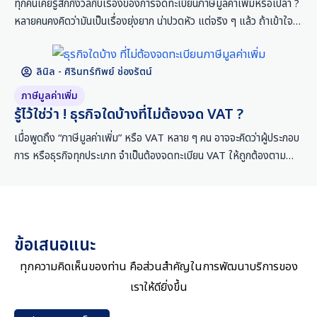
ทุกคนเคยรู้สึกกังวลกับเรื่องของการจดทะเบียนภาษีมูลค่าเพิ่มหรือเปล่า ?
หลายคนคงคิดว่ามันเป็นเรื่องยุ่งยาก น่าปวดหัว แต่จริง ๆ แล้ว ถ้าเข้าใจ
ขั้นตอน และเตรียมเอกสารให้พร้อม การจดทะเบียนภาษีมูลค่าเพิ่มก็ไม่ได้
ซับซ้อนอย่างที่คิด ! โดยบทความนี้ ชอบการบัญชี จะมาแนะนำวิธีการจด
ลินิล - ศิรินทร์ทิพย์ ช่องรัตน์
ทะเบียน VAT แบบง่าย ๆ ที่คุณสามารถทำได้ด้วยตัวเอง ผ่านช่องทาง
ออนไลน์ค่ะ แต่ก่อนอื่นต้องรู้ก่อนว่า ภาษีมูลค่าเพิ่ม
ภาษีมูลค่าเพิ่ม
รู้ไว้ใช่ว่า ! ธุรกิจใดบ้างที่ไม่ต้องจด VAT ?
เมื่อพูดถึง “ภาษีมูลค่าเพิ่ม” หรือ VAT หลาย ๆ คน อาจจะคิดว่าผู้ประกอบ
การ หรือธุรกิจทุกประเภท จำเป็นต้องจดทะเบียน VAT ให้ถูกต้องตาม
กฎหมาย แต่ไม่เคยรู้มาก่อนว่า มีธุรกิจบางประเภทที่ได้รับการยกเว้นภาษี
มูลค่าเพิ่ม หรือที่เรียกว่า “Non Vat” นั่นเองค่ะ โดยทั่วไปแล้ว ผู้ประกอบ
การ
ข้อเสนอแนะ
ทุกความคิดเห็นของท่าน คือส่วนสำคัญในการพัฒนาบริการของ
เราให้ดียิ่งขึ้น