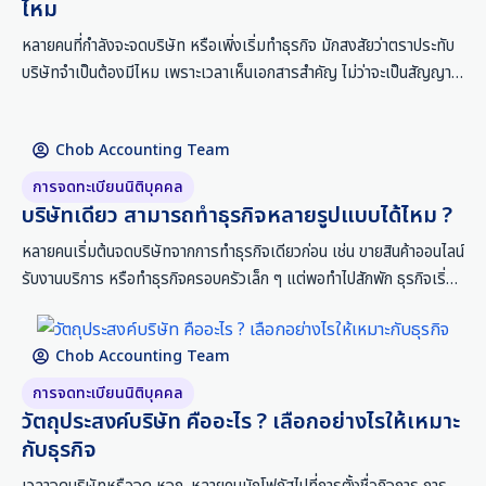
ไหม
หลายคนที่กำลังจะจดบริษัท หรือเพิ่งเริ่มทำธุรกิจ มักสงสัยว่าตราประทับ
บริษัทจำเป็นต้องมีไหม เพราะเวลาเห็นเอกสารสำคัญ ไม่ว่าจะเป็นสัญญา
ใบเสนอราคา หนังสือมอบอำนาจ หรือเอกสารธนาคาร ก็มักมีส่วนที่ต้องให้
ลงลายมือชื่อพร้อมประทับตราบริษัทอยู่เสมอ จนทำให้เกิดความเข้าใจว่า
Chob Accounting Team
ทุกบริษัทต้องมีตราประทับเหมือนกันทั้งหมด แต่ความจริงแล้ว ตรา
ประทับบริษัทไม่ได้จำเป็นสำหรับทุกกิจการเสมอไป เพราะขึ้นอยู่กับอำนาจ
การจดทะเบียนนิติบุคคล
กรรมการที่จดทะเบียนไว้ และลักษณะการใช้งานเอกสารของธุรกิจนั้น ๆ
บริษัทเดียว สามารถทำธุรกิจหลายรูปแบบได้ไหม ?
ในบทความนี้ ชอบการบัญชี จะพาไปทำความเข้าใจว่า ตราประทับบริษัท คือ
หลายคนเริ่มต้นจดบริษัทจากการทำธุรกิจเดียวก่อน เช่น ขายสินค้าออนไลน์
อะไร […]
รับงานบริการ หรือทำธุรกิจครอบครัวเล็ก ๆ แต่พอทำไปสักพัก ธุรกิจเริ่ม
โตขึ้น เห็นโอกาสมากขึ้น ก็มีความต้องการที่จะทำธุรกิจในรูปแบบอื่นเพิ่ม
เติม เช่น นำเข้าสินค้า เปิดแบรนด์ใหม่ รับงานบริการอีกประเภท หรือทำ
Chob Accounting Team
ธุรกิจเสริมในนามบริษัทเดิม คำถามที่ตามมาคือ บริษัทเดียวสามารถทำ
หลายธุรกิจได้ไหม หรือถ้าจะเริ่มธุรกิจใหม่ จำเป็นต้องจดบริษัทใหม่แยก
การจดทะเบียนนิติบุคคล
อีกแห่งหรือเปล่า บริษัทเดียว […]
วัตถุประสงค์บริษัท คืออะไร ? เลือกอย่างไรให้เหมาะ
กับธุรกิจ