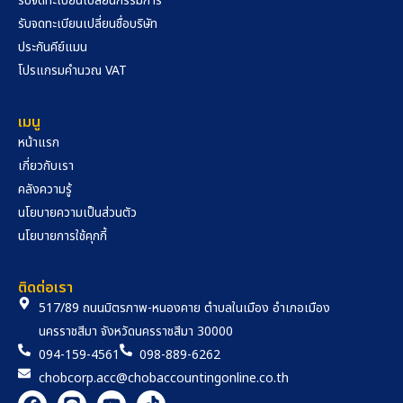
รับจดทะเบียนเปลี่ยนกรรมการ
รับจดทะเบียนเปลี่ยนชื่อบริษัท
ประกันคีย์แมน
โปรแกรมคำนวณ VAT
เมนู
หน้าแรก
เกี่ยวกับเรา
คลังความรู้
นโยบายความเป็นส่วนตัว
นโยบายการใช้คุกกี้
ติดต่อเรา
517/89 ถนนมิตรภาพ-หนองคาย ตำบลในเมือง อำเภอเมือง
นครราชสีมา จังหวัดนครราชสีมา 30000
094-159-4561
098-889-6262
chobcorp.acc@chobaccountingonline.co.th
F
L
Y
T