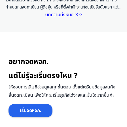
เวลาจดบริษัทหรือจด หจก. หลายคนมักโฟกัสไปที่การตั้งชื่อกิจการ การ
กำหนดทุนจดทะเบียน ผู้ถือหุ้น หรือที่ตั้งสำนักงานก่อนเป็นอันดับแรก แต่มี
อีกส่วนหนึ่งที่สำคัญไม่แพ้กัน คือ วัตถุประสงค์บริษัท เพราะเป็นข้อมูลที่
บทความทั้งหมด >>>
บอกว่ากิจการของเราจะทำธุรกิจอะไรได้บ้างตามที่จดทะเบียนไว้ ปัญหาคือ
เจ้าของธุรกิจจำนวนไม่น้อยเลือกวัตถุประสงค์แบบรีบ ๆ หรือเลือกตาม
ตัวอย่างที่มีอยู่ โดยไม่ได้คิดเผื่อว่าธุรกิจในอนาคตอาจมีการขายสินค้าเพิ่ม
ให้บริการเพิ่ม รับงานรูปแบบใหม่ หรือทำสัญญากับคู่ค้าที่ต้องตรวจ
หนังสือรับรองบริษัท พอถึงเวลานั้นจึงพบว่าวัตถุประสงค์ที่จดทะเบียนไว้
ไม่ครอบคลุม ต้องเสียเวลาแก้ไขเอกสารใหม่ ทั้งที่สามารถวางแผนให้
อยากจดหจก.
รอบคอบได้ตั้งแต่แรกค่ะ […]
แต่ไม่รู้จะเริ่มตรงไหน ?
ให้ชอบการบัญชีช่วยดูแลทุกขั้นตอน ตั้งแต่เตรียมข้อมูลจนถึง
ยื่นจดทะเบียน เพื่อให้คุณเริ่มธุรกิจได้ง่ายและมั่นใจมากขึ้นค่ะ
เริ่มจดหจก.