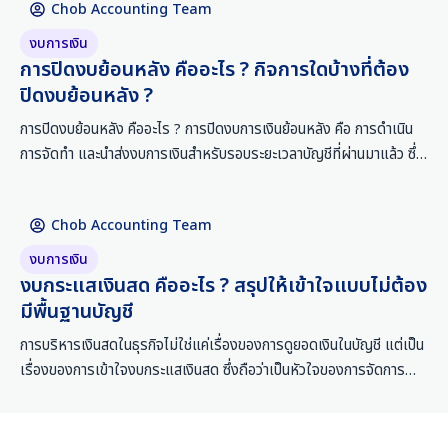
Chob Accounting Team
มั่นให้กับนักลงทุน หรือสถาบันการเงินได้อีกด้วยค่ะ งบการเงิน คืออะไร ?
งบการเงิน (Financial Statement) คือ รายงานทางบัญชีที่แสดงผล
งบการเงิน
การดำเนินงาน
การปิดงบย้อนหลัง คืออะไร ? กิจการใดบ้างที่ต้อง
ปิดงบย้อนหลัง ?
การปิดงบย้อนหลัง คืออะไร ? การปิดงบการเงินย้อนหลัง คือ การดำเนิน
การจัดทำ และนำส่งงบการเงินสำหรับรอบระยะเวลาบัญชีที่ผ่านมาแล้ว ซึ่ง
ตามปกติจะต้องดำเนินการภายในกำหนดระยะเวลาที่กฎหมายกำหนด แต่
เกิดความล่าช้า หรือไม่ได้ดำเนินการ ถ้าจะให้เข้าใจง่าย ๆ การปิดงบการ
Chob Accounting Team
เงินย้อนหลัง ก็เหมือนการเคลียร์งานค้าง หรือการบ้านที่ไม่ได้ส่งตาม
กำหนด โดยที่ครูคนแรกที่ต้องตรวจการบ้านก็คือกรมพัฒนาธุรกิจการค้า
งบการเงิน
และครูคนที่สองคือกรมสรรพากรนั่นเองค่ะ ผลของการปิดงบการเงินย้อน
งบกระแสเงินสด คืออะไร ? สรุปให้เข้าใจแบบไม่ต้อง
หลัง 1. ค่าใช้จ่ายที่สูงขึ้นการทำบัญชี
มีพื้นฐานบัญชี
การบริหารเงินสดในธุรกิจไม่ใช่แค่เรื่องของการดูยอดเงินในบัญชี แต่เป็น
เรื่องของการเข้าใจงบกระแสเงินสด ซึ่งถือว่าเป็นหัวใจของการจัดการ
ระบบการเงินที่ดีในกิจการ ไม่ว่าจะเป็นกิจการขนาดเล็ก หรือใหญ่ก็ตาม
หลายคนอาจสงสัยว่าจำเป็นแค่ไหนที่ต้องรู้เรื่องนี้ ? โดยเฉพาะในกรณีที่
คุณไม่ใช่นักบัญชี หรือไม่มีพื้นฐานทางบัญชีเลย ในบทความนี้ ชอบการ