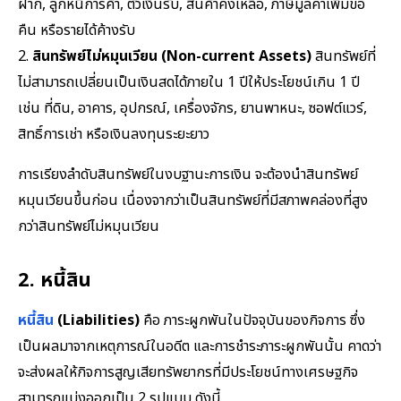
ฝาก, ลูกหนี้การค้า, ตั๋วเงินรับ, สินค้าคงเหลือ, ภาษีมูลค่าเพิ่มขอ
คืน หรือรายได้ค้างรับ
2.
สินทรัพย์ไม่หมุนเวียน (Non-current Assets)
สินทรัพย์ที่
ไม่สามารถเปลี่ยนเป็นเงินสดได้ภายใน 1 ปีให้ประโยชน์เกิน 1 ปี
เช่น ที่ดิน, อาคาร, อุปกรณ์, เครื่องจักร, ยานพาหนะ, ซอฟต์แวร์,
สิทธิ์การเช่า หรือเงินลงทุนระยะยาว
การเรียงลำดับสินทรัพย์ในงบฐานะการเงิน จะต้องนำสินทรัพย์
หมุนเวียนขึ้นก่อน เนื่องจากว่าเป็นสินทรัพย์ที่มีสภาพคล่องที่สูง
กว่าสินทรัพย์ไม่หมุนเวียน
2. หนี้สิน
หนี้สิน
(Liabilities)
คือ ภาระผูกพันในปัจจุบันของกิจการ ซึ่ง
เป็นผลมาจากเหตุการณ์ในอดีต และการชำระภาระผูกพันนั้น คาดว่า
จะส่งผลให้กิจการสูญเสียทรัพยากรที่มีประโยชน์ทางเศรษฐกิจ
สามารถแบ่งออกเป็น 2 รูปแบบ ดังนี้