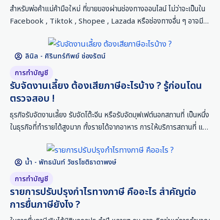
สำหรับพ่อค้าแม่ค้ามือใหม่ ที่ขายของผ่านช่องทางออนไลน์ ไม่ว่าจะเป็นใน
Facebook , Tiktok , Shopee , Lazada หรือช่องทางอื่น ๆ อาจมี
ความสงสัยว่ารายได้ที่ได้รับจากการขายของนั้น ต้องเสียภาษียังไง หรือจะ
รู้ได้ยังไงว่าต้องภาษีเมื่อไหร่ ? ในบทความนี้ ชอบการบัญชี จะอธิบายให้
ลินิล - ศิรินทร์ทิพย์ ช่องรัตน์
เข้าใจว่ารายได้จากการขายของออนไลน์ ถือว่าเป็นรายได้ประเภทไหน
การทำบัญชี
รับจัดงานเลี้ยง ต้องเสียภาษีอะไรบ้าง ? รู้ก่อนโดน
ตรวจสอบ !
ธุรกิจรับจัดงานเลี้ยง รับจัดโต๊ะจีน หรือรับจัดบุฟเฟต์นอกสถานที่ เป็นหนึ่ง
ในธุรกิจที่ทำรายได้สูงมาก ทั้งรายได้จากอาหาร การให้บริการสถานที่ และ
บริการอื่น ๆ ประกอบกัน แต่สิ่งที่เจ้าของธุรกิจส่วนใหญ่มองข้ามก็คือเรื่อง
ภาษี ซึ่งไม่เข้าใจว่ารายได้ที่รับมานั้น ต้องเสียภาษีหรือไม่ ? ในบางครั้ง
น้ำ - พัทธนันท์ วัชรโชติธาดาพงษ์
ลูกค้าขอใบเสร็จ หรือใบกำกับภาษี ก็ไม่สามารถออกให้กับลูกค้าได้ หรือแย่
กว่านั้น คือถูกกรมสรรพากรตรวจสอบภาษีย้อนหลัง โดนค่าปรับ และเบี้ย
การทำบัญชี
ปรับทางภาษีที่ไม่เคยคิดว่าจะเจอ
รายการปรับปรุงกำไรทางภาษี คืออะไร สำคัญต่อ
การยื่นภาษียังไง ?