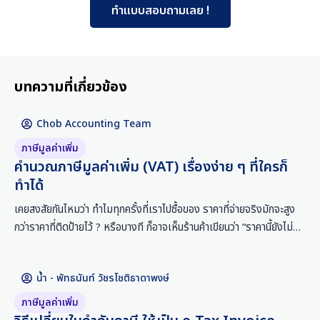
ทำแบบสอบถามเลย !
บทความที่เกี่ยวข้อง
Chob Accounting Team
ภาษีมูลค่าเพิ่ม
คำนวณภาษีมูลค่าเพิ่ม (VAT) เรื่องง่าย ๆ ที่ใครก็
ทำได้
เคยสงสัยกันไหมว่า ทำไมทุกครั้งที่เราไปซื้อของ ราคาที่จ่ายจริงมักจะสูง
กว่าราคาที่ติดป้ายไว้ ? หรือบางที ก็อาจเห็นร้านค้าเขียนว่า “ราคานี้ยังไม่
รวม VAT” แล้วงงว่าต้องจ่ายเพิ่มอีกเท่าไหร่กันแน่ ? นี่เป็นเรื่องที่หลายคน
เจอในชีวิตประจำวัน แต่อาจจะยังไม่ค่อยเข้าใจกันสักเท่าไหร่ VAT หรือที่
น้ำ - พัทธนันท์ วัชรโชติธาดาพงษ์
เรียกเต็มๆ ว่า “ภาษีมูลค่าเพิ่ม” (Value Added Tax) เป็นภาษีที่รัฐบาล
เก็บเพิ่มจากราคาสินค้า และบริการ
ภาษีมูลค่าเพิ่ม