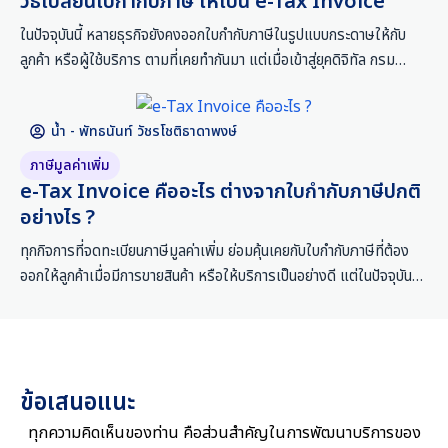
วิธีเปลี่ยนใบกำกับภาษี ให้เป็น e-Tax Invoice
ในปัจจุบันนี้ หลายธุรกิจยังคงออกใบกำกับภาษีในรูปแบบกระดาษให้กับ
ลูกค้า หรือผู้ใช้บริการ ตามที่เคยทำกันมา แต่เมื่อเข้าสู่ยุคดิจิทัล กรม
สรรพากรได้สนับสนุนให้ผู้ประกอบการเปลี่ยนมาใช้ e-Tax Invoice (ใบ
กำกับภาษีอิเล็กทรอนิกส์) ที่ช่วยให้การทำธุรกรรมสะดวกขึ้น ประหยัด
น้ำ - พัทธนันท์ วัชรโชติธาดาพงษ์
ต้นทุน และลดความเสี่ยงที่เอกสารจะได้รับความเสียหาย ในบทความนี้ ชอบ
การบัญชี จะพามาดูว่าเหตุผลที่ธุรกิจควรเปลี่ยนมาใช้คืออะไร มีกี่รูปแบบ
ภาษีมูลค่าเพิ่ม
และขั้นตอนการยื่นขอใช้งานต้องทำอย่างไรบ้างค่ะ ทำไมธุรกิจ ถึงควร
e-Tax Invoice คืออะไร ต่างจากใบกำกับภาษีปกติ
เปลี่ยนมาใช้ e-Tax
อย่างไร ?
ทุกกิจการที่จดทะเบียนภาษีมูลค่าเพิ่ม ย่อมคุ้นเคยกับใบกำกับภาษีที่ต้อง
ออกให้ลูกค้าเมื่อมีการขายสินค้า หรือให้บริการเป็นอย่างดี แต่ในปัจจุบันนีั
กรมสรรพากรได้พัฒนาระบบ e-Tax Invoice หรือใบกำกับภาษี
อิเล็กทรอนิกส์ เพื่อช่วยให้การออกและส่งเอกสารภาษีสะดวกขึ้น ลดการใช้
เอกสารกระดาษ และเพิ่มความปลอดภัยในการจัดเก็บข้อมูล e-Tax
Invoice คืออะไร ? e-Tax Invoice หรือ ใบกำกับภาษีอิเล็กทรอนิกส์ คือ
ข้อเสนอแนะ
ทุกความคิดเห็นของท่าน คือส่วนสำคัญในการพัฒนาบริการของ