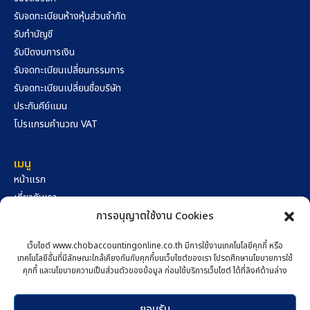
รับจดทะเบียนห้างหุ้นส่วนจำกัด
รับทำบัญชี
รับปิดงบการเงิน
รับจดทะเบียนเปลี่ยนกรรมการ
รับจดทะเบียนเปลี่ยนชื่อบริษัท
ประกันคีย์แมน
โปรแกรมคำนวณ VAT
เมนู
หน้าแรก
เกี่ยวกับเรา
คลังความรู้
การอนุญาตใช้งาน Cookies
นโยบายความเป็นส่วนตัว
เว็บไซต์ www.chobaccountingonline.co.th มีการใช้งานเทคโนโลยีคุกกี้ หรือ
นโยบายการใช้คุกกี้
เทคโนโลยีอื่นที่มีลักษณะใกล้เคียงกันกับคุกกี้บนเว็บไซต์ของเรา โปรดศึกษานโยบายการใช้
สอบถามผ่าน Facebook
คุกกี้ และนโยบายความเป็นส่วนตัวของข้อมูล ก่อนใช้บริการเว็บไซต์ ได้ที่ลิงค์ด้านล่าง
ติดต่อเรา
สอบถามผ่าน Line
517/89 ถนนมิตรภาพ-หนองคาย ตำบลในเมือง อำเภอเมือง
ยอมรับ