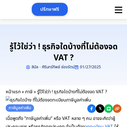
Skip
ปรึกษาฟรี
to
content
รู้ไว้ใช่ว่า ! ธุรกิจใดบ้างที่ไม่ต้องจด
VAT ?
ลินิล - ศิรินทร์ทิพย์ ช่องรัตน์
01/27/2025
หน้าแรก
»
ภาษี
»
รู้ไว้ใช่ว่า ! ธุรกิจใดบ้างที่ไม่ต้องจด VAT ?
ภาษีมูลค่าเพิ่ม
𝕏
เมื่อพูดถึง “ภาษีมูลค่าเพิ่ม” หรือ VAT หลาย ๆ คน อาจจะคิดว่าผู้
ประกอบการ หรือธุรกิจทุกประเภท จำเป็นต้อง
จดทะเบียน VAT
ให้